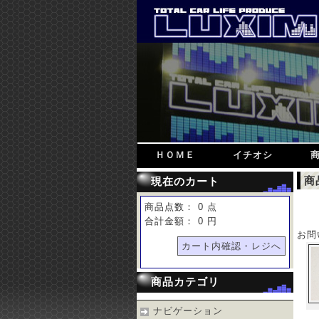
ＨＯＭＥ
イチオシ
商
現在のカート
商品点数： 0 点
合計金額： 0 円
お問
カート内確認・レジへ
商品カテゴリ
ナビゲーション