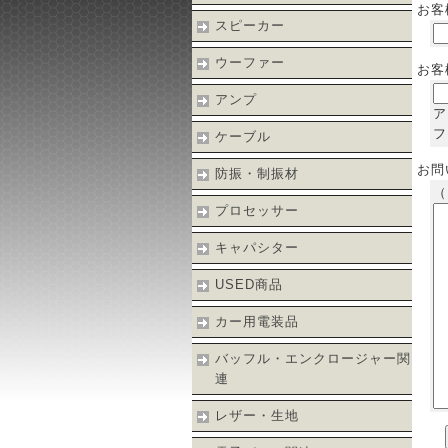
お客
スピーカー
ウーファー
お客
アンプ
ア
フ
ケーブル
お問
防振・制振材
（
プロセッサー
キャパシター
USED商品
カー用電装品
バッフル・エンクロージャー関
連
レザー・生地