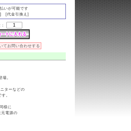
払いが可能です
] [代金引換え]
量：
いてお問い合わせする
登場。
モニターなどの
です。
ル同様に
大元電源の