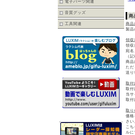
電子パーツ関連
音質グッズ
商
工具関連
商品
製品
領収
領収
宛名
（記
商品
ただ
送り
取付
取付
当サ
取付
取り
価格
さい
こち
ルに