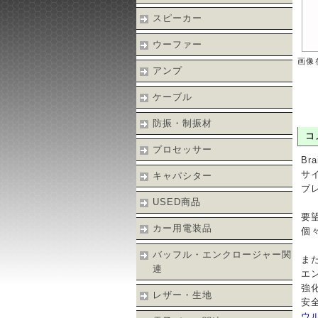
スピーカー
ウーファー
画像
アンプ
ケーブル
防振・制振材
コ
プロセッサー
Br
サイ
キャパシター
ブ
USED商品
要
カー用電装品
個
バッフル・エンクロージャー関
また
連
エ
強
レザー・生地
安
ウ