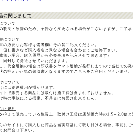
品に関しまして
について
の改良・改善のため、予告なく変更される場合がございますが、ご了承
書について
書の必要なお客様は備考欄にその旨ご記入ください。
、但し書きなど購入者名と異なる場合も合わせてご連絡下さい。
載無い場合、購入履歴から必要事項を記入させて頂きます）
に同封して発送させていただきます。
し、代金引換の場合は領収書をヤマト運輸が発行しますので当社での発
状の控えが正規の領収書となりますのでこちらをご利用くださいませ。
けについて
けには別途費用が掛かります。
イトで販売する商品には取付け施工費は含まれておりません。
け時の事故による損傷、不具合はお受け出来ません。
付け規約
を抑えて販売している性質上、取付け工賃は店舗販売時の1.5～2.0倍
。
らのサイトにて購入した商品を当実店舗にて取り付ける場合、事前にご
てお問合せ下さい。