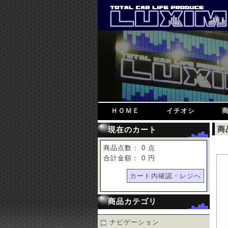
ＨＯＭＥ
イチオシ
商
現在のカート
商品点数： 0 点
合計金額： 0 円
カート内確認・レジへ
商品カテゴリ
ナビゲーション