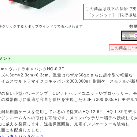
この商品は以下の決済で支
[クレジット] [銀行振込
数
をクリックするとポップウインドウで表示されます
この商品につ
メント
aims ウルトラキャパシタHQ-0.3F
ズ4.3cm×2.3cm×6.3cm、重量はわずか60gとさらに超小型で軽量な
レイムスウルトラマイクロキャパシタ300,000uＦ樹脂ケースモデルが新
望の多い小型パワーアンプ、CD/ナビヘッドユニットやプロセッサー、
々の機器向けに最適な容量と価格を実現した0.3F（300,000uF）モデル
耐熱樹脂ケースを使用しているので従来のHQ-12.6F、HQ-1.3Fモデ
ンジンルーム内への取付も可能です。メインバッテリー端子へ接続して
化に威力を発揮します。逆接保護回路、充電インジケーターも装備し
全面にも配慮しました。
ルトラキャパシタページ