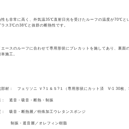
熱性も非常に高く、外気温35℃直射日光を受けたルーフの温度が70℃
プラス3℃の38℃と抜群の断熱性です。
イエースのルーフに合わせて専用形状にプレカットを施してあり、裏面
簡単施工。
成部材： フェリソニ Ｖ?１＆Ｓ?１（専用形状にカット済 V-1 30枚、S
果： 遮音・吸音・断熱・制振
質： 吸音・断熱層／特殊加工ウレタンスポンジ
振・遮音層／オレフィン樹脂