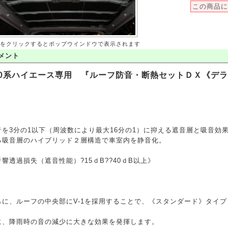
この商品に
をクリックするとポップウインドウで表示されます
メント
00系ハイエース専用 『ルーフ防音・断熱セットＤＸ《デ
）
音を3分の1以下（周波数により最大16分の1）に抑える遮音層と吸音効
る吸音層のハイブリッド２層構造で車室内を静音化。
音響透過損失（遮音性能）?15ｄB??40ｄB以上》
らに、ルーフの中央部にV-1を採用することで、《スタンダード》タイ
に、降雨時の音の減少に大きな効果を発揮します。