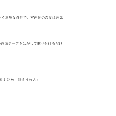
という過酷な条件で、室内側の温度は外気
の両面テープをはがして貼り付けるだけ
-1 24枚 計５４枚入）