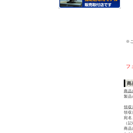
粘
※
フ
商
商品
製品
領収
領収
宛名
（記
商品