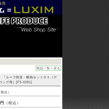
販売
商品一覧へ戻る
 『ルーフ防音・断熱セットＤＸ《デ
グ用）[FS-0281]
円（税込）
 円
（税込）