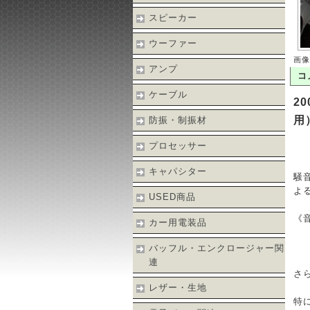
スピーカー
ウーファー
画像
アンプ
コ
ケーブル
2
用
防振・制振材
プロセッサー
キャパシター
騒
よ
USED商品
《
カー用電装品
バッフル・エンクロージャー関
連
さ
レザー・生地
特