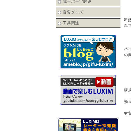
電子パーツ関連
音質グッズ
断
工具関連
温
ハ
の
構
効
材
制