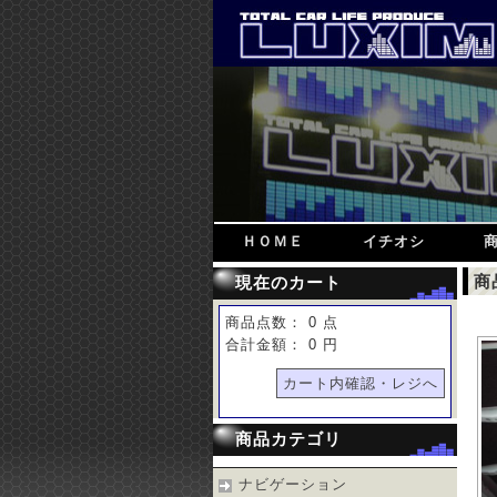
ＨＯＭＥ
イチオシ
商
現在のカート
商品点数： 0 点
合計金額： 0 円
カート内確認・レジへ
商品カテゴリ
ナビゲーション